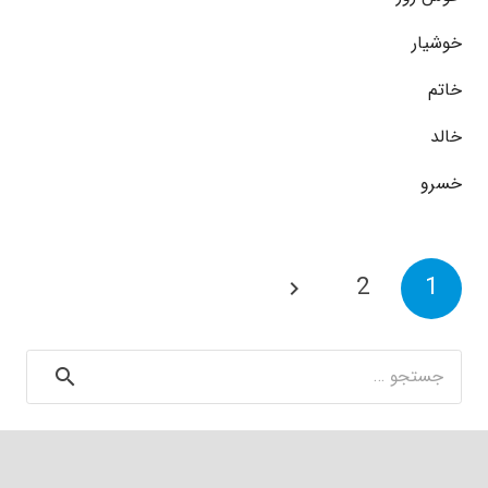
خوشیار
خاتم
خالد
خسرو
2
1
جستجو
برای: