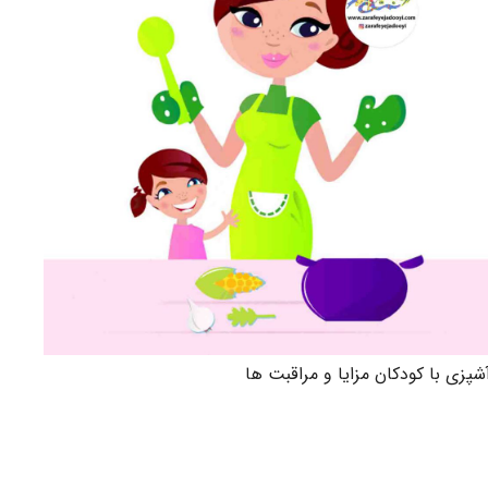
شپزی با کودکان مزایا و مراقبت ها