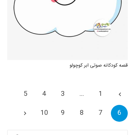
قصه کودکانه صوتی ابر کوچولو
5
4
3
…
1
10
9
8
7
6
جستجو