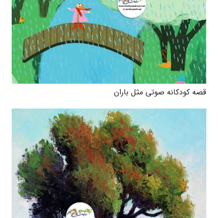
قصه کودکانه صوتی مثل باران