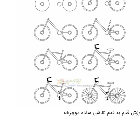
وزش قدم به قدم نقاشی ساده دوچرخه