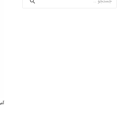
برای:
آم