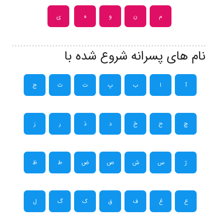
م
ن
و
ه
ی
نام های پسرانه شروع شده با
آ
ا
ب
پ
ت
ث
ج
چ
ح
خ
د
ذ
ر
ز
ژ
س
ش
ص
ض
ط
ظ
ع
غ
ف
ق
ک
گ
ل