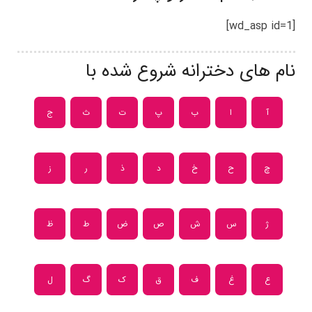
[wd_asp id=1]
نام های دخترانه شروع شده با
آ
ا
ب
پ
ت
ث
ج
چ
ح
خ
د
ذ
ر
ز
ژ
س
ش
ص
ض
ط
ظ
ع
غ
ف
ق
ک
گ
ل