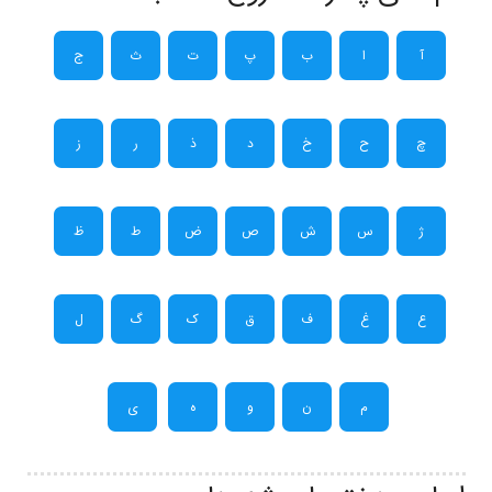
آ
ا
ب
پ
ت
ث
ج
چ
ح
خ
د
ذ
ر
ز
ژ
س
ش
ص
ض
ط
ظ
ع
غ
ف
ق
ک
گ
ل
م
ن
و
ه
ی