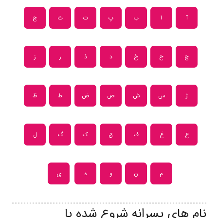
آ
ا
ب
پ
ت
ث
ج
چ
ح
خ
د
ذ
ر
ز
ژ
س
ش
ص
ض
ط
ظ
ع
غ
ف
ق
ک
گ
ل
م
ن
و
ه
ی
نام های پسرانه شروع شده با