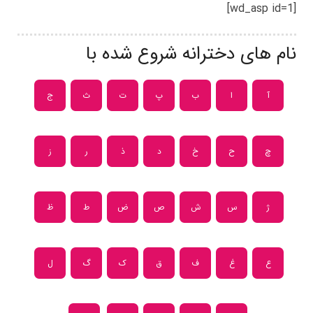
[wd_asp id=1]
نام های دخترانه شروع شده با
آ
ا
ب
پ
ت
ث
ج
چ
ح
خ
د
ذ
ر
ز
ژ
س
ش
ص
ض
ط
ظ
ع
غ
ف
ق
ک
گ
ل