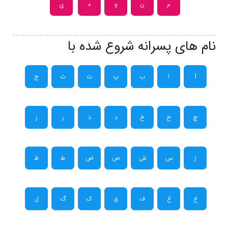
م
ن
و
ه
ی
نام های پسرانه شروع شده با
آ
ا
ب
پ
ت
ث
ج
چ
ح
خ
د
ذ
ر
ز
ژ
س
ش
ص
ض
ط
ظ
ع
غ
ف
ق
ک
گ
ل