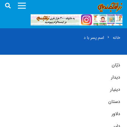
خانه
اسم پسر با د
chevron_right
دَیّان
دیدار
دینیار
دستان
دلاور
دلیر