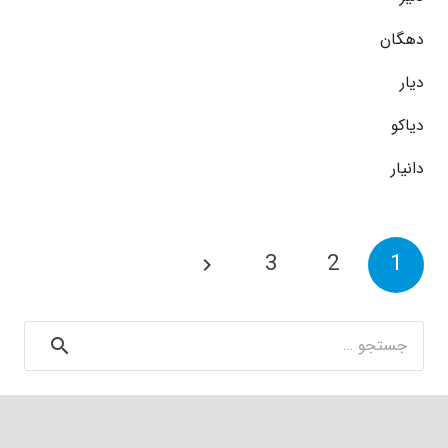
دهگان
دیار
دیاکو
دانیار
3
2
1
جستجو
برای: