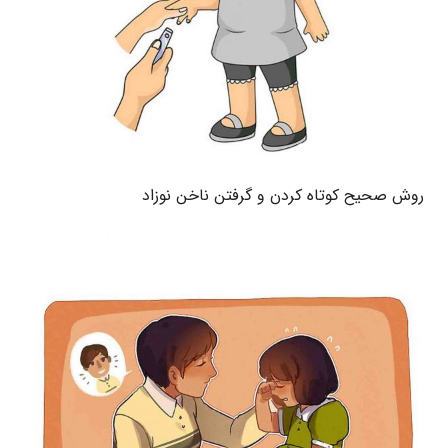
روش صحیح کوتاه کردن و گرفتن ناخن‌ نوزاد