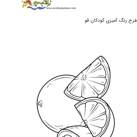
رح رنگ آمیزی کودکان قو