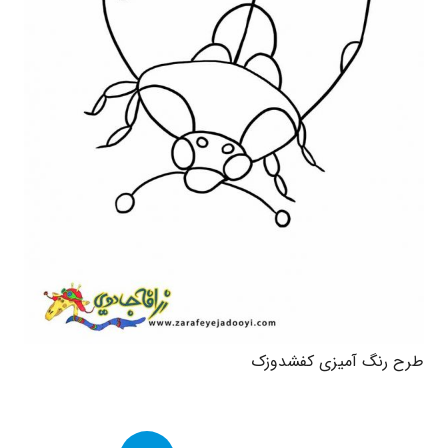
طرح رنگ آمیزی کفشدوزک