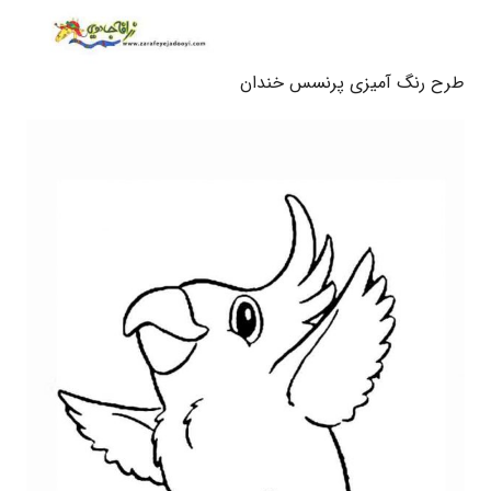
طرح رنگ آمیزی پرنسس خندان