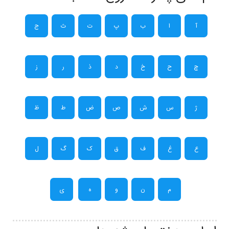
آ
ا
ب
پ
ت
ث
ج
چ
ح
خ
د
ذ
ر
ز
ژ
س
ش
ص
ض
ط
ظ
ع
غ
ف
ق
ک
گ
ل
م
ن
و
ه
ی