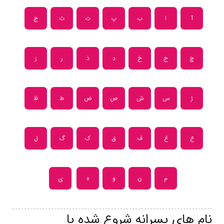
آ
ا
ب
پ
ت
ث
ج
چ
ح
خ
د
ذ
ر
ز
ژ
س
ش
ص
ض
ط
ظ
ع
غ
ف
ق
ک
گ
ل
م
ن
و
ه
ی
نام های پسرانه شروع شده با