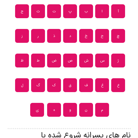
آ
ا
ب
پ
ت
ث
ج
چ
ح
خ
د
ذ
ر
ز
ژ
س
ش
ص
ض
ط
ظ
ع
غ
ف
ق
ک
گ
ل
م
ن
و
ه
ی
نام های پسرانه شروع شده با