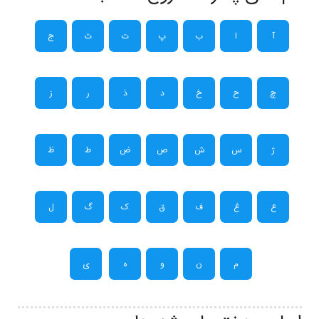
آ
ا
ب
پ
ت
ث
ج
چ
ح
خ
د
ذ
ر
ز
ژ
س
ش
ص
ض
ط
ظ
ع
غ
ف
ق
ک
گ
ل
م
ن
و
ه
ی