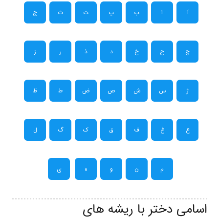
آ
ا
ب
پ
ت
ث
ج
چ
ح
خ
د
ذ
ر
ز
ژ
س
ش
ص
ض
ط
ظ
ع
غ
ف
ق
ک
گ
ل
م
ن
و
ه
ی
اسامی دختر با ریشه های