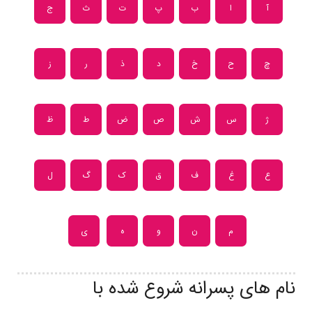
آ
ا
ب
پ
ت
ث
ج
چ
ح
خ
د
ذ
ر
ز
ژ
س
ش
ص
ض
ط
ظ
ع
غ
ف
ق
ک
گ
ل
م
ن
و
ه
ی
نام های پسرانه شروع شده با