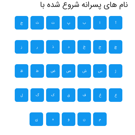
نام های پسرانه شروع شده با
آ
ا
ب
پ
ت
ث
ج
چ
ح
خ
د
ذ
ر
ز
ژ
س
ش
ص
ض
ط
ظ
ع
غ
ف
ق
ک
گ
ل
م
ن
و
ه
ی