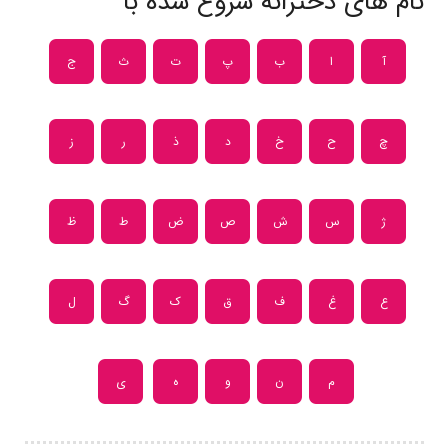
نام های دخترانه شروع شده با
آ
ا
ب
پ
ت
ث
ج
چ
ح
خ
د
ذ
ر
ز
ژ
س
ش
ص
ض
ط
ظ
ع
غ
ف
ق
ک
گ
ل
م
ن
و
ه
ی