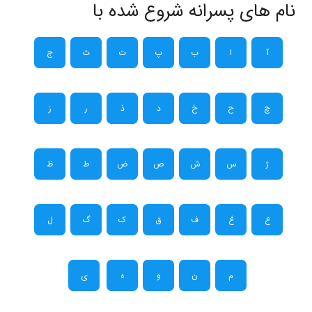
نام های پسرانه شروع شده با
آ
ا
ب
پ
ت
ث
ج
چ
ح
خ
د
ذ
ر
ز
ژ
س
ش
ص
ض
ط
ظ
ع
غ
ف
ق
ک
گ
ل
م
ن
و
ه
ی