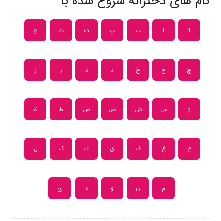
نام های دخترانه شروع شده با
آ
ا
ب
پ
ت
ث
ج
چ
ح
خ
د
ذ
ر
ز
ژ
س
ش
ص
ض
ط
ظ
ع
غ
ف
ق
ک
گ
ل
م
ن
و
ه
ی