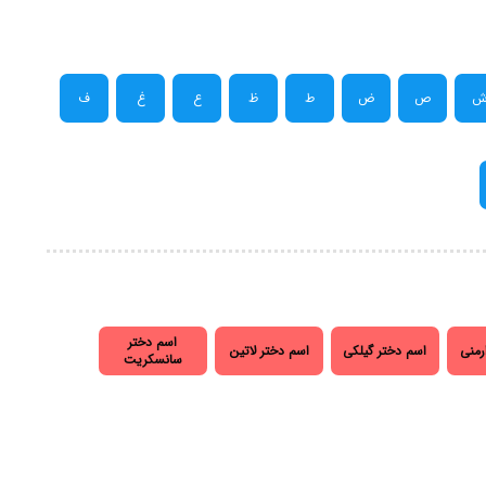
ص
ض
ط
ظ
ع
غ
ف
اسم دختر
رمنی
اسم دختر گیلکی
اسم دختر لاتین
سانسکریت