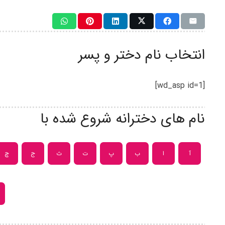
انتخاب نام دختر و پسر
[wd_asp id=1]
نام های دخترانه شروع شده با
آ
ا
ب
پ
ت
ث
ج
چ