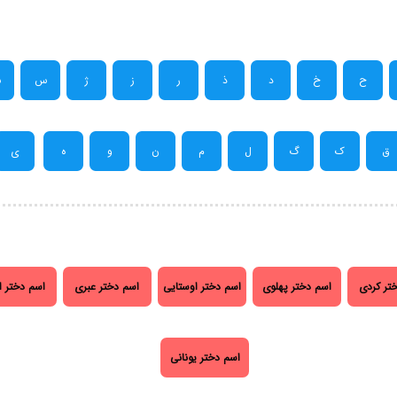
ح
خ
د
ذ
ر
ز
ژ
س
ش
ق
ک
گ
ل
م
ن
و
ه
ی
تر کردی
اسم دختر پهلوی
اسم دختر اوستایی
اسم دختر عبری
اسم دختر ا
اسم دختر یونانی