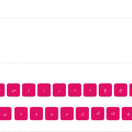
ح
خ
د
ذ
ر
ز
ژ
س
ش
ق
ک
گ
ل
م
ن
و
ه
ی