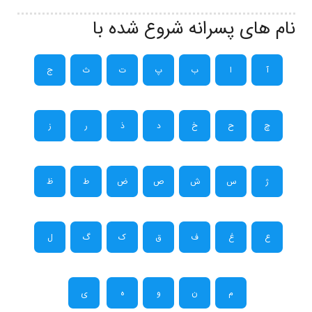
نام های پسرانه شروع شده با
آ
ا
ب
پ
ت
ث
ج
چ
ح
خ
د
ذ
ر
ز
ژ
س
ش
ص
ض
ط
ظ
ع
غ
ف
ق
ک
گ
ل
م
ن
و
ه
ی