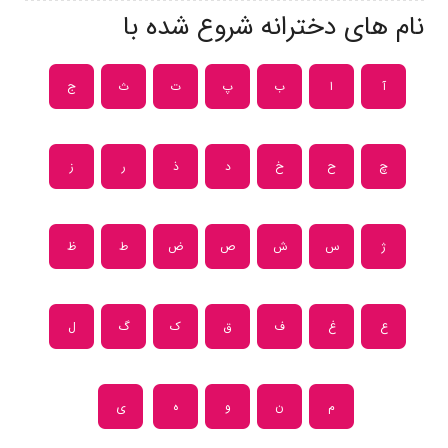
نام های دخترانه شروع شده با
آ
ا
ب
پ
ت
ث
ج
چ
ح
خ
د
ذ
ر
ز
ژ
س
ش
ص
ض
ط
ظ
ع
غ
ف
ق
ک
گ
ل
م
ن
و
ه
ی