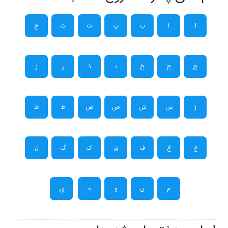
آ
ا
ب
پ
ت
ث
ج
چ
ح
خ
د
ذ
ر
ز
ژ
س
ش
ص
ض
ط
ظ
ع
غ
ف
ق
ک
گ
ل
م
ن
و
ه
ی