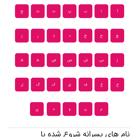
آ
ا
ب
پ
ت
ث
ج
چ
ح
خ
د
ذ
ر
ز
ژ
س
ش
ص
ض
ط
ظ
ع
غ
ف
ق
ک
گ
ل
م
ن
و
ه
ی
نام های پسرانه شروع شده با