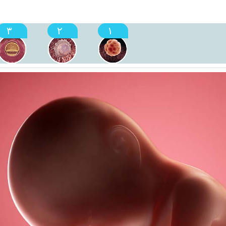
۳
۲
۱