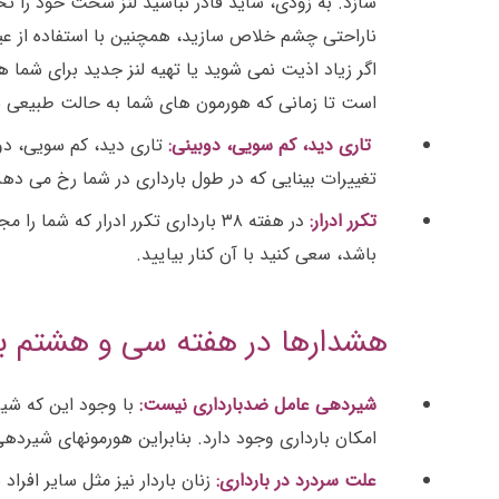
سازد. به زودی، شاید قادر نباشید لنز سخت خود را تحم
ناراحتی چشم خلاص سازید، همچنین با استفاده از عی
اگر زیاد اذیت نمی شوید یا تهیه لنز جدید برای شما 
است تا زمانی که هورمون های شما به حالت طبیعی بازمی گردند (۶ ماه پس از زایمان) صبر کرده و
تاری دید، کم سویی، دوبینی:
تاری دید، کم سویی، دو
تغییرات بینایی که در طول بارداری در شما رخ می دهد، 
تکرر ادرار:
در هفته ۳۸ بارداری تکرر ادرار ک
باشد، سعی کنید با آن کنار بیایید.
هشدارها در هفته سی و هشتم با
شیردهی عامل ضدبارداری نیست:
با وجود این که شی
امکان بارداری وجود دارد. بنابراین هورمونهای شیردهی 
علت سردرد در بارداری:
زنان باردار نیز مثل سایر افر