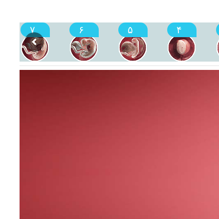
۷
۶
۵
۴