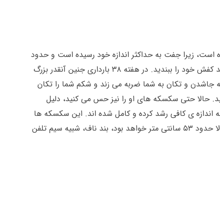
 با بیش از ۲۷۰۰ گرم و قد تقریبا ۵۰ سانتی متر شلوغ و تنگ شده است، زیرا جفت به حداکثر اندازه خود رسیده است و حدود
۱۵-۲۰ سانتی متر قطر و ۲ / ۵ سانتی متر ضخامت دارد. البته جفت تا جایی رشد خواهد کرد که شما قادر نباشید خم شده و بند کفش خود را ببندید. در هفته ۳۸ بارداری جنین آنقدر بزرگ
به جاشدن و تکان به شما ضربه می زند و شکم شما را تکان
نگام تولد ضربان قلب او به ۱۲۰ تا ۱۶۰ ضربه در دقیقه خواهد رسید. حالا حتى سکسکه های او را نیز حس می کنید، دلیل
 اندازه ی کافی رشد کرده و کامل شده اند. این سکسکه ها
آنقدر قوی است که همسرتان متوجه تکان خوردن شکم شما می شود. بندناف جنین بین ۳۰ تا ۹۸ سانتی متر طول دارد و معمولا حدود ۵۳ سانتی متر خواهد بود، بند ناف، شبیه سیم تلفن