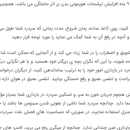
این باورند که دلیل شدید شدن سردردهایشان در این ۹ ماه افزایش ترشحات هورمونی بدن بر اثر ح
ید، روی کاغذ ساده، زمان شروع، مدت زمانی که سردرد شما طول می ک
و آنچه در رفع آن به شما کمک می نماید را مورد توجه قرار دهید.
یق و اضطراب را در شما زیاد می کند و از آنجایی که ممکن است شاغل
شوید، یا این که نگران بچه ی بزرگتر خود هستید و با هر نگرانی دیگ
ردرد در بارداری امور خود را به ترتیب ساماندهی کنید، از دیگران درخ
ستراحت و تنفس عمیق و رفع خستگی بیابید. تنفس عمیق در هوای تازه 
هجوم جریان خون به سر، و تسکین سردرد در بارداری شما بسیار مؤث
ری شما دارد. چنانچه سردرد شما ناشی از عفونی شدن سینوس ها باشد 
ر منزل استفاده نمایید، در صورتی که حساسیت های فصلی علت سردرد
رداری ضرر چندانی ندارد. چنانچه از میگرن رنج می برید، لامپ های 