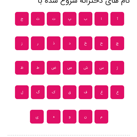
نام های دخترانه شروع شده با
آ
ا
ب
پ
ت
ث
ج
چ
ح
خ
د
ذ
ر
ز
ژ
س
ش
ص
ض
ط
ظ
ع
غ
ف
ق
ک
گ
ل
م
ن
و
ه
ی