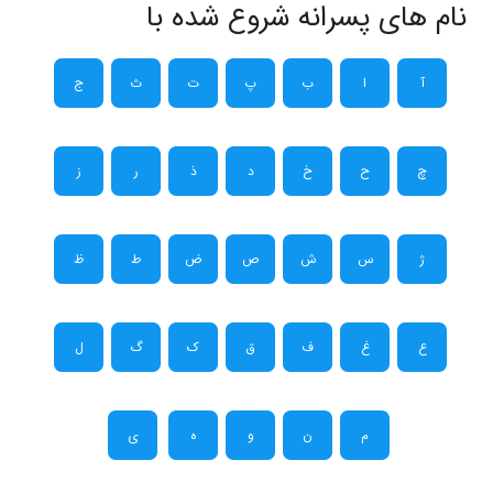
نام های پسرانه شروع شده با
آ
ا
ب
پ
ت
ث
ج
چ
ح
خ
د
ذ
ر
ز
ژ
س
ش
ص
ض
ط
ظ
ع
غ
ف
ق
ک
گ
ل
م
ن
و
ه
ی