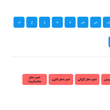
ص
ض
ط
ظ
ع
غ
ف
اسم دختر
رمنی
اسم دختر گیلکی
اسم دختر لاتین
سانسکریت