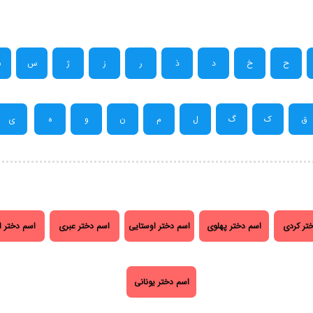
ح
خ
د
ذ
ر
ز
ژ
س
ش
ق
ک
گ
ل
م
ن
و
ه
ی
تر کردی
اسم دختر پهلوی
اسم دختر اوستایی
اسم دختر عبری
اسم دختر ا
اسم دختر یونانی