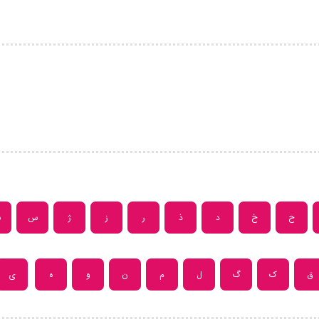
ح
خ
د
ذ
ر
ز
ژ
س
ش
ق
ک
گ
ل
م
ن
و
ه
ی