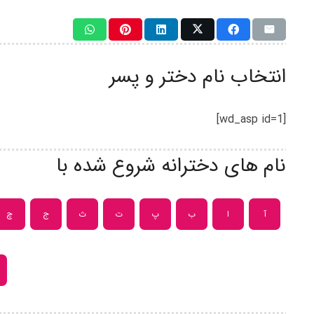
انتخاب نام دختر و پسر
[wd_asp id=1]
نام های دخترانه شروع شده با
آ
ا
ب
پ
ت
ث
ج
چ