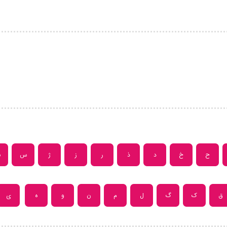
ح
خ
د
ذ
ر
ز
ژ
س
ش
ق
ک
گ
ل
م
ن
و
ه
ی