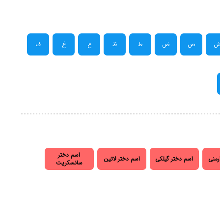
ص
ض
ط
ظ
ع
غ
ف
اسم دختر
رمنی
اسم دختر گیلکی
اسم دختر لاتین
سانسکریت