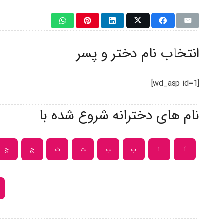
انتخاب نام دختر و پسر
[wd_asp id=1]
نام های دخترانه شروع شده با
آ
ا
ب
پ
ت
ث
ج
چ