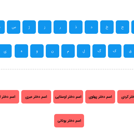
ح
خ
د
ذ
ر
ز
ژ
س
ش
ق
ک
گ
ل
م
ن
و
ه
ی
تر کردی
اسم دختر پهلوی
اسم دختر اوستایی
اسم دختر عبری
اسم دختر ا
اسم دختر یونانی