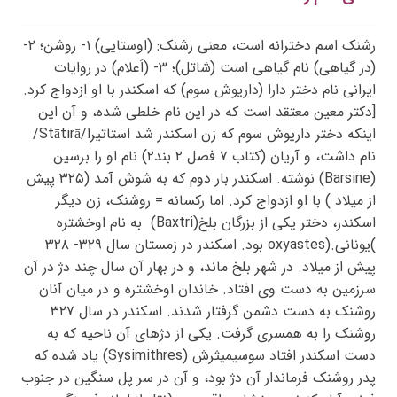
رشنک اسم دخترانه است، معنی رشنک: (اوستایی) ۱- روشن؛ ۲-
(در گیاهی) نام گیاهی است (شاتل)؛ ۳- (اَعلام) در روایات
ایرانی نام دختر دارا (داریوش سوم) که اسکندر با او ازدواج کرد.
[دکتر معین معتقد است که در این نام خلطی شده، و آن این
اینکه دختر داریوش سوم که زن اسکندر شد استاتیرا/
Stātirā
/
نام داشت، و آریان (کتاب ۷ فصل ۲ بند۲) نام او را برسین
(
Barsine
) نوشته. اسکندر بار دوم که به شوش آمد (۳۲۵ پیش
از میلاد ) با او ازدواج کرد. اما رکسانه = روشنک، زن دیگر
اسکندر، دختر یکی از بزرگان بلخ(
Baxtri
)
به نام اوخشتره
)یونانی.(
oxyastes
بود. اسکندر در زمستان سال ۳۲۹- ۳۲۸
پیش از میلاد. در شهر بلخ ماند، و در بهار آن سال چند دژ در آن
سرزمین به دست وی افتاد. خاندان اوخشتره و در میان آنان
روشنک به دست دشمن گرفتار شدند. اسکندر در سال ۳۲۷
روشنک را به همسری گرفت. یکی از دژهای آن ناحیه که به
دست اسکندر افتاد سوسیمیثرش (
Sysimithres
) یاد شده که
پدر روشنک فرماندار آن دژ بود، و آن در سر پل سنگین در جنوب