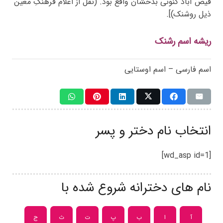
فیض آباد کنونی بدخشان واقع بود. (نقل از اعلام فرهنگِ معین
ذیل روشنک)].
ریشه اسم رشنک
اسم فارسی – اسم اوستایی
انتخاب نام دختر و پسر
[wd_asp id=1]
نام های دخترانه شروع شده با
آ
ا
ب
پ
ت
ث
ج