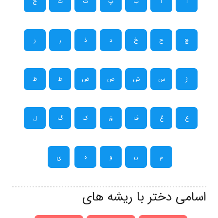
آ
ا
ب
پ
ت
ث
ج
چ
ح
خ
د
ذ
ر
ز
ژ
س
ش
ص
ض
ط
ظ
ع
غ
ف
ق
ک
گ
ل
م
ن
و
ه
ی
اسامی دختر با ریشه های