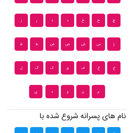
چ
ح
خ
د
ذ
ر
ز
ژ
س
ش
ص
ض
ط
ظ
ع
غ
ف
ق
ک
گ
ل
م
ن
و
ه
ی
نام های پسرانه شروع شده با