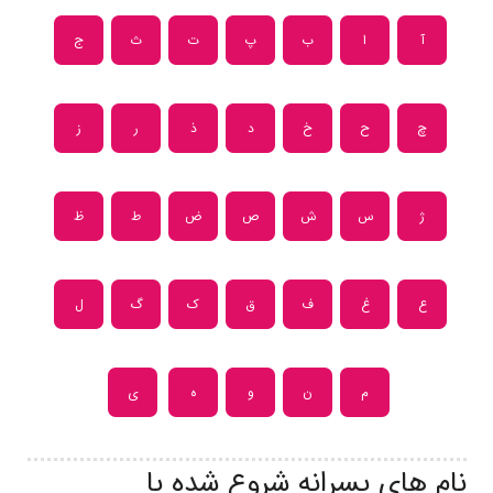
آ
ا
ب
پ
ت
ث
ج
چ
ح
خ
د
ذ
ر
ز
ژ
س
ش
ص
ض
ط
ظ
ع
غ
ف
ق
ک
گ
ل
م
ن
و
ه
ی
نام های پسرانه شروع شده با