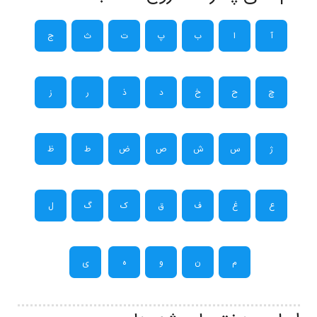
آ
ا
ب
پ
ت
ث
ج
چ
ح
خ
د
ذ
ر
ز
ژ
س
ش
ص
ض
ط
ظ
ع
غ
ف
ق
ک
گ
ل
م
ن
و
ه
ی