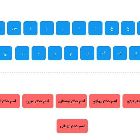
ح
خ
د
ذ
ر
ز
ژ
س
ش
ق
ک
گ
ل
م
ن
و
ه
ی
تر کردی
اسم دختر پهلوی
اسم دختر اوستایی
اسم دختر عبری
اسم دختر ا
اسم دختر یونانی