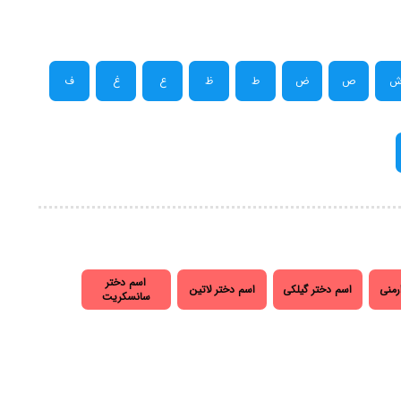
ص
ض
ط
ظ
ع
غ
ف
اسم دختر
رمنی
اسم دختر گیلکی
اسم دختر لاتین
سانسکریت