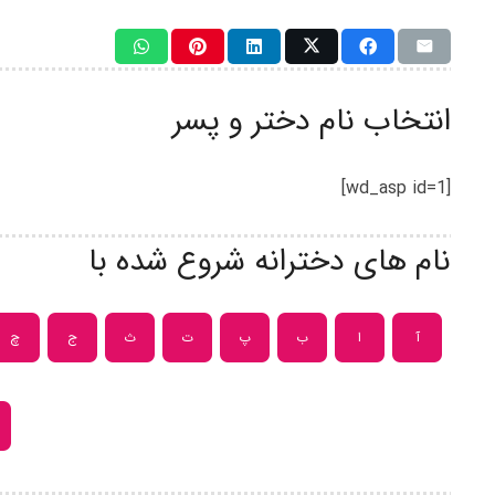
انتخاب نام دختر و پسر
[wd_asp id=1]
نام های دخترانه شروع شده با
آ
ا
ب
پ
ت
ث
ج
چ