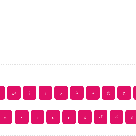
ح
خ
د
ذ
ر
ز
ژ
س
ش
ق
ک
گ
ل
م
ن
و
ه
ی