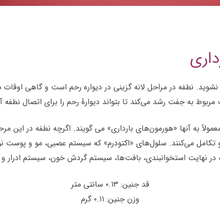
داری
زیاد نگران نشوید. نطفه در مراحل لانه گزینی در دیواره رحم است و گاهی ا
ژسترون، h c G نیز تولید می‌کند که معمولاً به آنها «هورمون‌های بارداری» می گویند. اگرچ
تکامل می‌کنند. سلول‌های «اکتودرم» که سیستم عصبی، مو و پوست نوز
که در نهایت استخوانبندی، بافت‌ها، سیستم گردش خون، سیستم ادرار و 
قد جنین: ۰.۱۳ سانتی متر
وزن جنین: ۰.۱۱ گرم