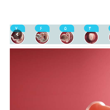
۷
۶
۵
۴