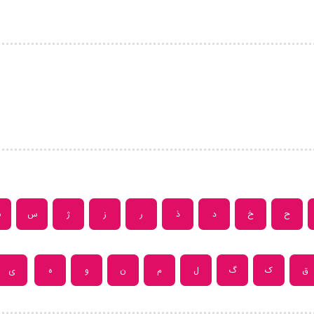
ح
خ
د
ذ
ر
ز
ژ
س
ش
ق
ک
گ
ل
م
ن
و
ه
ی