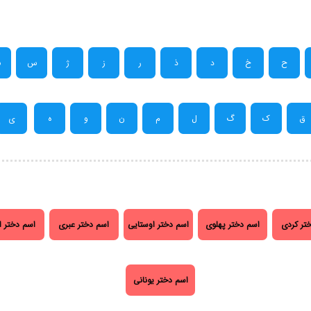
ح
خ
د
ذ
ر
ز
ژ
س
ش
ق
ک
گ
ل
م
ن
و
ه
ی
تر کردی
اسم دختر پهلوی
اسم دختر اوستایی
اسم دختر عبری
اسم دختر ا
اسم دختر یونانی