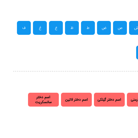
ص
ض
ط
ظ
ع
غ
ف
اسم دختر
رمنی
اسم دختر گیلکی
اسم دختر لاتین
سانسکریت