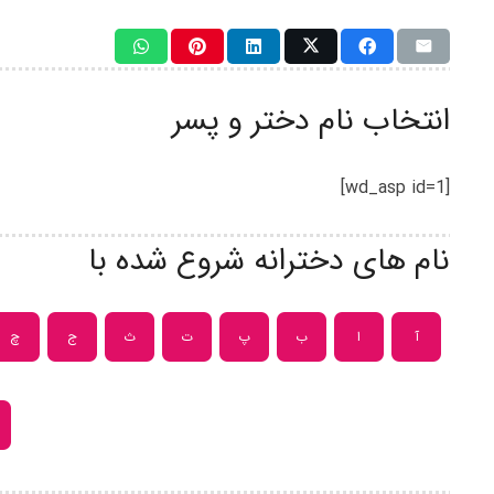
انتخاب نام دختر و پسر
[wd_asp id=1]
نام های دخترانه شروع شده با
آ
ا
ب
پ
ت
ث
ج
چ