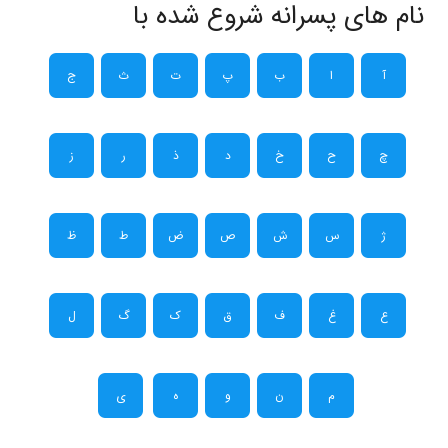
نام های پسرانه شروع شده با
آ
ا
ب
پ
ت
ث
ج
چ
ح
خ
د
ذ
ر
ز
ژ
س
ش
ص
ض
ط
ظ
ع
غ
ف
ق
ک
گ
ل
م
ن
و
ه
ی