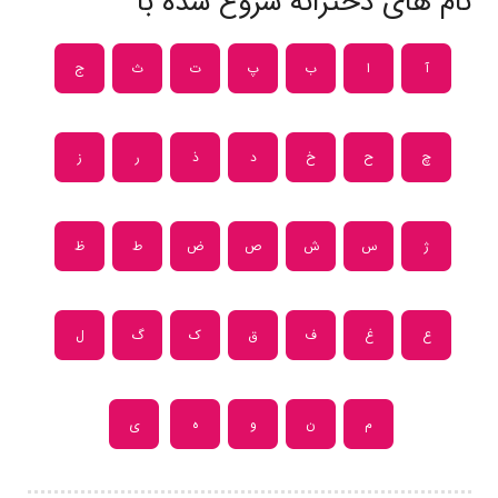
نام های دخترانه شروع شده با
آ
ا
ب
پ
ت
ث
ج
چ
ح
خ
د
ذ
ر
ز
ژ
س
ش
ص
ض
ط
ظ
ع
غ
ف
ق
ک
گ
ل
م
ن
و
ه
ی