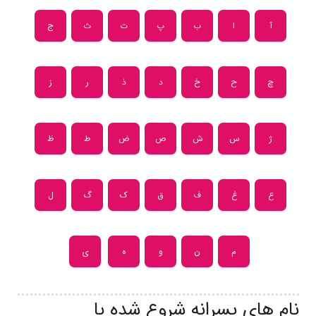
آ
ا
ب
پ
ت
ث
ج
چ
ح
خ
د
ذ
ر
ز
ژ
س
ش
ص
ض
ط
ظ
ع
غ
ف
ق
ک
گ
ل
م
ن
و
ه
ی
نام های پسرانه شروع شده با