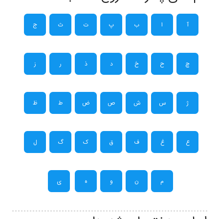
آ
ا
ب
پ
ت
ث
ج
چ
ح
خ
د
ذ
ر
ز
ژ
س
ش
ص
ض
ط
ظ
ع
غ
ف
ق
ک
گ
ل
م
ن
و
ه
ی