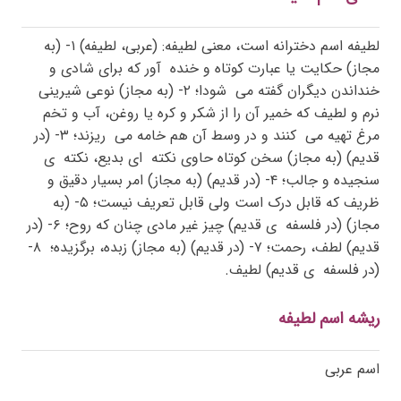
لطیفه اسم دخترانه است، معنی لطیفه: (عربی، لطیفه) ۱- (به
مجاز) حکایت یا عبارت کوتاه و خنده
آور که برای شادی و
خنداندن دیگران گفته می
شودا؛ ۲- (به مجاز) نوعی شیرینی
نرم و لطیف که خمیر آن را از شکر و کره یا روغن، آب و تخم
مرغ تهیه می
کنند و در وسط آن هم خامه می
ریزند؛ ۳- (در
قدیم) (به مجاز) سخن کوتاه حاوی نکته
ای بدیع، نکته
ی
سنجیده و جالب؛ ۴- (در قدیم) (به مجاز) امر بسیار دقیق و
ظریف که قابل درک است ولی قابل تعریف نیست؛ ۵- (به
مجاز) (در فلسفه
ی قدیم) چیز غیر مادی چنان که روح؛ ۶- (در
قدیم) لطف، رحمت؛ ۷- (در قدیم) (به مجاز) زبده، برگزیده؛
۸-
(در فلسفه
ی قدیم) لطیف.
ریشه اسم لطیفه
اسم عربی