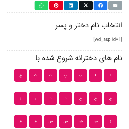
انتخاب نام دختر و پسر
[wd_asp id=1]
نام های دخترانه شروع شده با
آ
ا
ب
پ
ت
ث
ج
چ
ح
خ
د
ذ
ر
ز
ژ
س
ش
ص
ض
ط
ظ