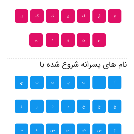
ع
غ
ف
ق
ک
گ
ل
م
ن
و
ه
ی
نام های پسرانه شروع شده با
آ
ا
ب
پ
ت
ث
ج
چ
ح
خ
د
ذ
ر
ز
ژ
س
ش
ص
ض
ط
ظ