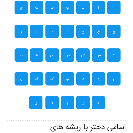
آ
ا
ب
پ
ت
ث
ج
چ
ح
خ
د
ذ
ر
ز
ژ
س
ش
ص
ض
ط
ظ
ع
غ
ف
ق
ک
گ
ل
م
ن
و
ه
ی
اسامی دختر با ریشه های