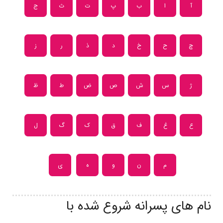
آ
ا
ب
پ
ت
ث
ج
چ
ح
خ
د
ذ
ر
ز
ژ
س
ش
ص
ض
ط
ظ
ع
غ
ف
ق
ک
گ
ل
م
ن
و
ه
ی
نام های پسرانه شروع شده با