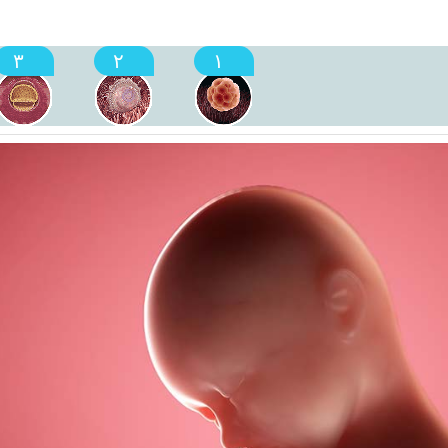
۳
۲
۱