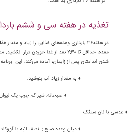
در هفته ۳۶ بارداری بد است.
تغذیه در هفته سی و ششم باردا
در هفته۳۶ بارداری وعده‌های غذایی‌ را زیاد و 
معده، حداقل تا ۲:۳۰ بعد از غذا خوردن
شدن اندامتان پس از زایمان، آماده می‌کند. این برنامه
♦ به مقدار زیاد آب بنوشید.
♦ صبحانه: شیر کم چرب یک لیوان + ۱۰ گرم کره با عسل یا پنکیک سیب‌زمینی و گوجه + شیر کم
♦ عدسی با نان سنگک
♦ میان وعده صبح : نصف انبه یا آووکاد