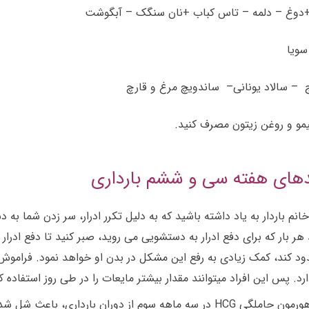
 +دوغ – دلمه – تاس کباب +نان سنگک – آبگوشت
سویا
ج – سالاد یونانی– ساندویچ مرغ و قارچ
یمو و روغن زیتون مصرف کنید.
ایدهای هفته سی و ششم بارداری
 بار که برای دفع ادرار به دستشویی می روید، صبر کنید تا دفع ادرار 
، کمک زیادی به رفع این مشکل در بدن او خواهد نمود. فراموش نکنی
رد. پس این افراد میتوانند مقدار بیشتر مایعات را در طی روز استفاده کن
شل شدن عضلات لگن ترشح هورمون حاملگی HCG در سه ماهه سوم از دور