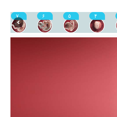
۷
۶
۵
۴