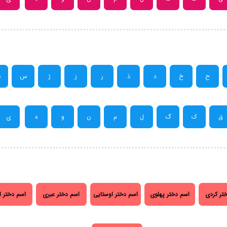
ح
خ
د
ذ
ر
ز
ژ
س
ش
ق
ک
گ
ل
م
ن
و
ه
ی
تر کردی
اسم دختر پهلوی
اسم دختر اوستایی
اسم دختر عبری
اسم دختر ا