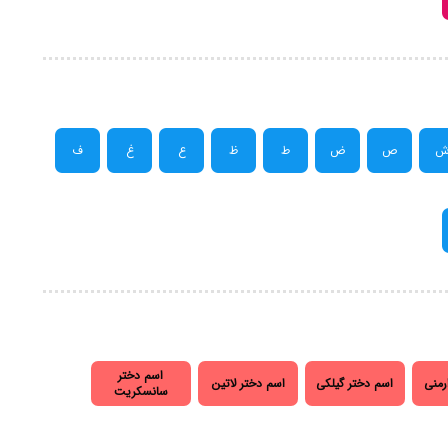
ص
ض
ط
ظ
ع
غ
ف
اسم دختر
رمنی
اسم دختر گیلکی
اسم دختر لاتین
سانسکریت