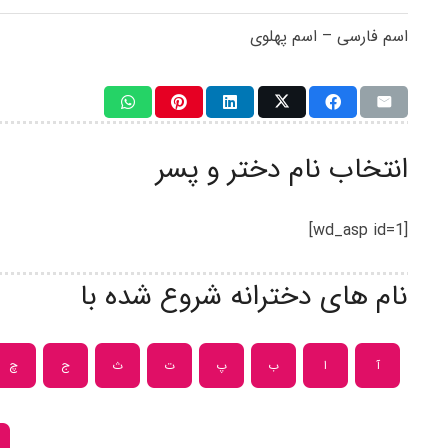
اسم فارسی – اسم پهلوی
انتخاب نام دختر و پسر
[wd_asp id=1]
نام های دخترانه شروع شده با
آ
ا
ب
پ
ت
ث
ج
چ