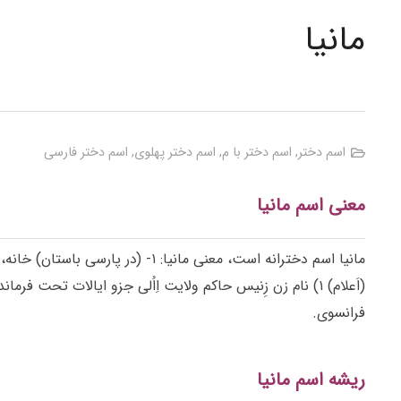
مانیا
اسم دختر
,
اسم دختر با م
,
اسم دختر پهلوی
,
اسم دختر فارسی
معنی اسم مانیا
مانیا اسم دخترانه است، معنی مانیا: ۱- (در پارسی باستان) خانه، سرای؛ ۲- (در پهلوی) برابر با واژهی مان به معنی خانه و مسکن؛ ۳- (در یونانی،
(اَعلام) ۱) نام زن زِنیس حاکم ولایت اِاُلی جزو ایالات تحت فرماندهی فرناباذ [سردار بزرگ ایران در زمان اردشیر دوم هخامنشی] ؛ ۲) مانیا اسکو دوسکا معروف به ماری کوری، فیزیک
فرانسوی.
ریشه اسم مانیا