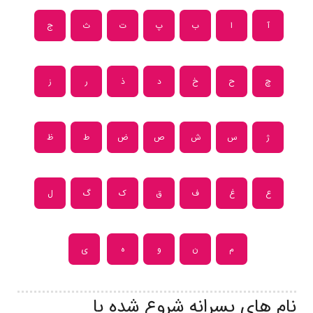
آ
ا
ب
پ
ت
ث
ج
چ
ح
خ
د
ذ
ر
ز
ژ
س
ش
ص
ض
ط
ظ
ع
غ
ف
ق
ک
گ
ل
م
ن
و
ه
ی
نام های پسرانه شروع شده با