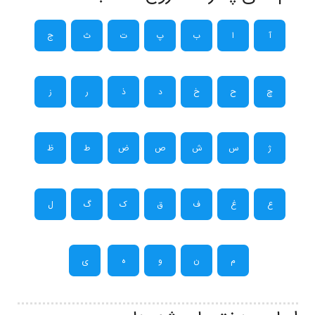
آ
ا
ب
پ
ت
ث
ج
چ
ح
خ
د
ذ
ر
ز
ژ
س
ش
ص
ض
ط
ظ
ع
غ
ف
ق
ک
گ
ل
م
ن
و
ه
ی