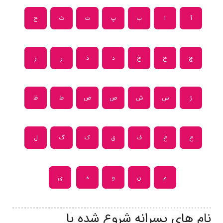
آ
ا
ب
پ
ت
ث
ج
چ
ح
خ
د
ذ
ر
ز
ژ
س
ش
ص
ض
ط
ظ
ع
غ
ف
ق
ک
گ
ل
م
ن
و
ه
ی
نام های پسرانه شروع شده با