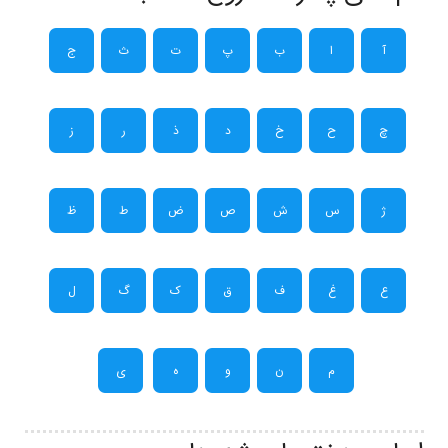
آ
ا
ب
پ
ت
ث
ج
چ
ح
خ
د
ذ
ر
ز
ژ
س
ش
ص
ض
ط
ظ
ع
غ
ف
ق
ک
گ
ل
م
ن
و
ه
ی