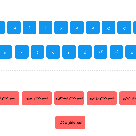
ح
خ
د
ذ
ر
ز
ژ
س
ش
ق
ک
گ
ل
م
ن
و
ه
ی
تر کردی
اسم دختر پهلوی
اسم دختر اوستایی
اسم دختر عبری
اسم دختر ا
اسم دختر یونانی