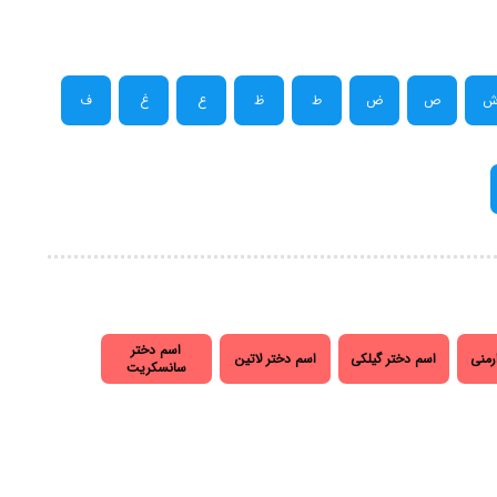
ص
ض
ط
ظ
ع
غ
ف
اسم دختر
رمنی
اسم دختر گیلکی
اسم دختر لاتین
سانسکریت