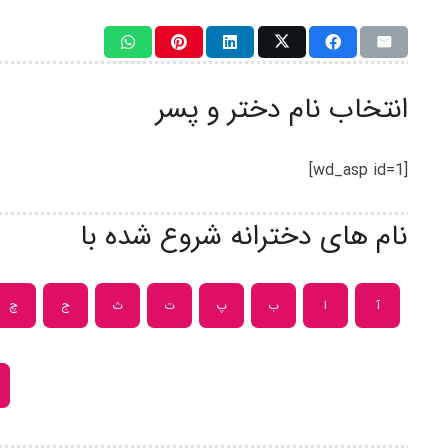
انتخاب نام دختر و پسر
[wd_asp id=1]
نام های دخترانه شروع شده با
آ
ا
ب
پ
ت
ث
ج
چ