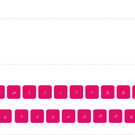
ح
خ
د
ذ
ر
ز
ژ
س
ش
ق
ک
گ
ل
م
ن
و
ه
ی