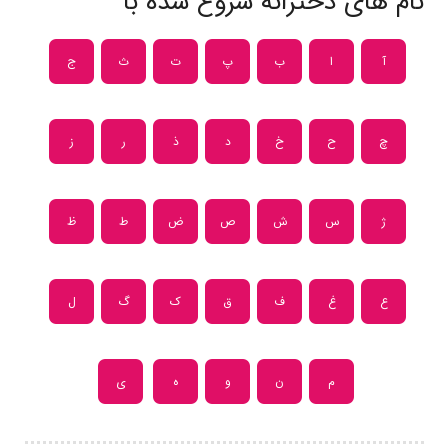
نام های دخترانه شروع شده با
آ
ا
ب
پ
ت
ث
ج
چ
ح
خ
د
ذ
ر
ز
ژ
س
ش
ص
ض
ط
ظ
ع
غ
ف
ق
ک
گ
ل
م
ن
و
ه
ی