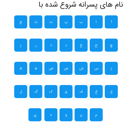
نام های پسرانه شروع شده با
آ
ا
ب
پ
ت
ث
ج
چ
ح
خ
د
ذ
ر
ز
ژ
س
ش
ص
ض
ط
ظ
ع
غ
ف
ق
ک
گ
ل
م
ن
و
ه
ی