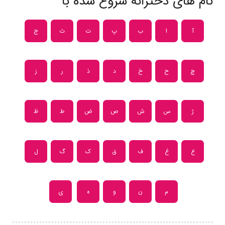
نام های دخترانه شروع شده با
آ
ا
ب
پ
ت
ث
ج
چ
ح
خ
د
ذ
ر
ز
ژ
س
ش
ص
ض
ط
ظ
ع
غ
ف
ق
ک
گ
ل
م
ن
و
ه
ی