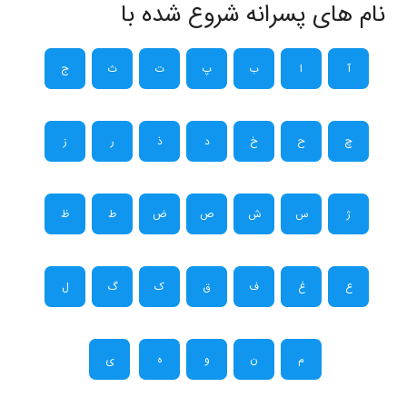
نام های پسرانه شروع شده با
آ
ا
ب
پ
ت
ث
ج
چ
ح
خ
د
ذ
ر
ز
ژ
س
ش
ص
ض
ط
ظ
ع
غ
ف
ق
ک
گ
ل
م
ن
و
ه
ی