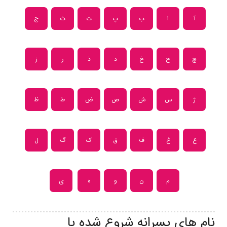
آ
ا
ب
پ
ت
ث
ج
چ
ح
خ
د
ذ
ر
ز
ژ
س
ش
ص
ض
ط
ظ
ع
غ
ف
ق
ک
گ
ل
م
ن
و
ه
ی
نام های پسرانه شروع شده با