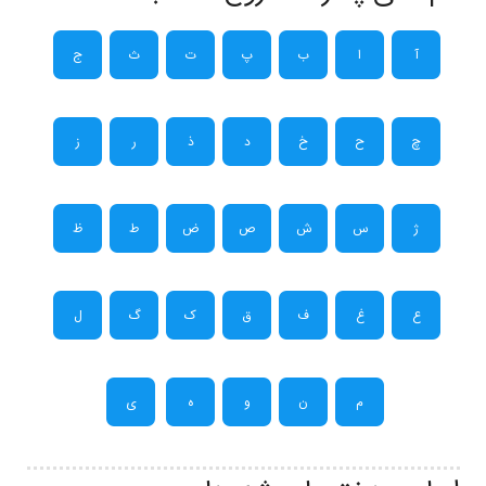
آ
ا
ب
پ
ت
ث
ج
چ
ح
خ
د
ذ
ر
ز
ژ
س
ش
ص
ض
ط
ظ
ع
غ
ف
ق
ک
گ
ل
م
ن
و
ه
ی