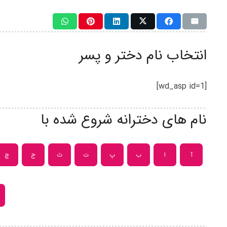
انتخاب نام دختر و پسر
[wd_asp id=1]
نام های دخترانه شروع شده با
آ
ا
ب
پ
ت
ث
ج
چ