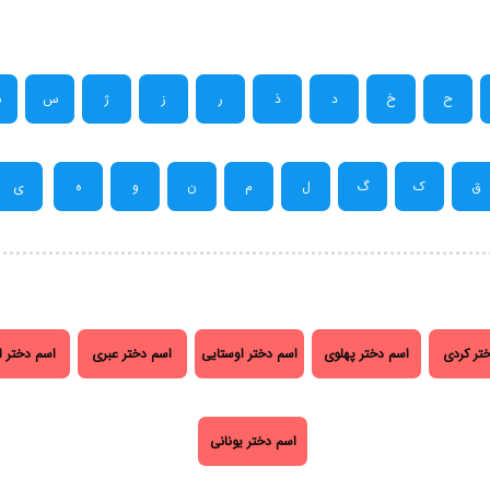
ح
خ
د
ذ
ر
ز
ژ
س
ش
ق
ک
گ
ل
م
ن
و
ه
ی
تر کردی
اسم دختر پهلوی
اسم دختر اوستایی
اسم دختر عبری
اسم دختر ا
اسم دختر یونانی