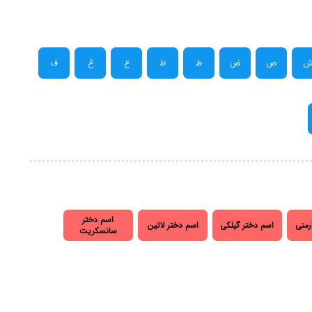
ص
ض
ط
ظ
ع
غ
ف
اسم دختر
رمنی
اسم دختر گیلکی
اسم دختر لاتین
سانسکریت