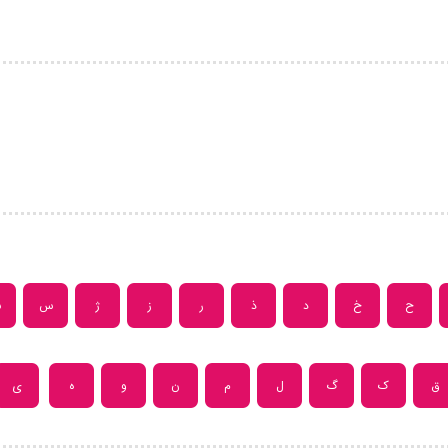
ح
خ
د
ذ
ر
ز
ژ
س
ش
ق
ک
گ
ل
م
ن
و
ه
ی