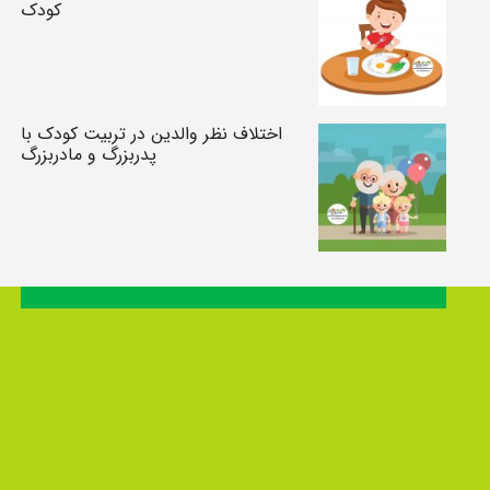
کودک
اختلاف نظر والدین در تربیت کودک با
پدربزرگ و مادربزرگ