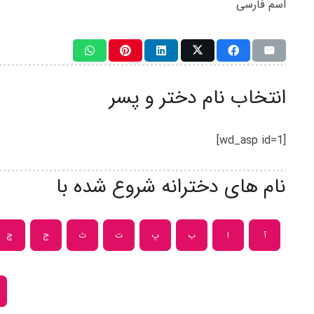
اسم فارسی
انتخاب نام دختر و پسر
[wd_asp id=1]
نام های دخترانه شروع شده با
آ
ا
ب
پ
ت
ث
ج
چ