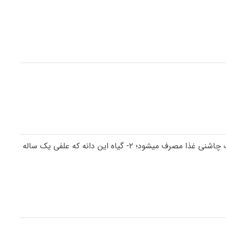
گلپر اسم دخترانه است، معنی گلپر: ۱- (در گیاهی) دانهی معطری به شکل پولک های زرد کوچک که دارویی است و کوبیدهی آن به صورت چاشنی غذا مصرف میشود؛ ۲- گیاه این دانه که علفی یک ساله