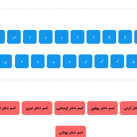
ح
خ
د
ذ
ر
ز
ژ
س
ش
ق
ک
گ
ل
م
ن
و
ه
ی
تر کردی
اسم دختر پهلوی
اسم دختر اوستایی
اسم دختر عبری
اسم دختر ا
اسم دختر یونانی