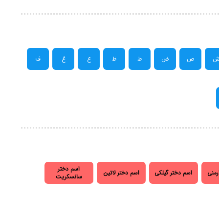
ص
ض
ط
ظ
ع
غ
ف
اسم دختر
رمنی
اسم دختر گیلکی
اسم دختر لاتین
سانسکریت