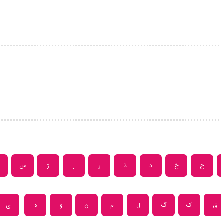
ح
خ
د
ذ
ر
ز
ژ
س
ش
ق
ک
گ
ل
م
ن
و
ه
ی