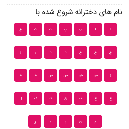
نام های دخترانه شروع شده با
آ
ا
ب
پ
ت
ث
ج
چ
ح
خ
د
ذ
ر
ز
ژ
س
ش
ص
ض
ط
ظ
ع
غ
ف
ق
ک
گ
ل
م
ن
و
ه
ی