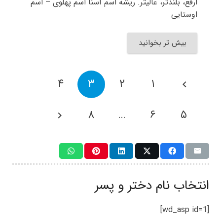
ارفع، بلندتر، عالیتر. ریشه اسم آسنا اسم پهلوی – اسم
اوستایی
بیش تر بخوانید
۴
۳
۲
۱
۸
…
۶
۵
انتخاب نام دختر و پسر
[wd_asp id=1]