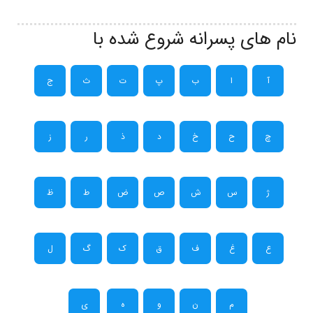
نام های پسرانه شروع شده با
آ
ا
ب
پ
ت
ث
ج
چ
ح
خ
د
ذ
ر
ز
ژ
س
ش
ص
ض
ط
ظ
ع
غ
ف
ق
ک
گ
ل
م
ن
و
ه
ی