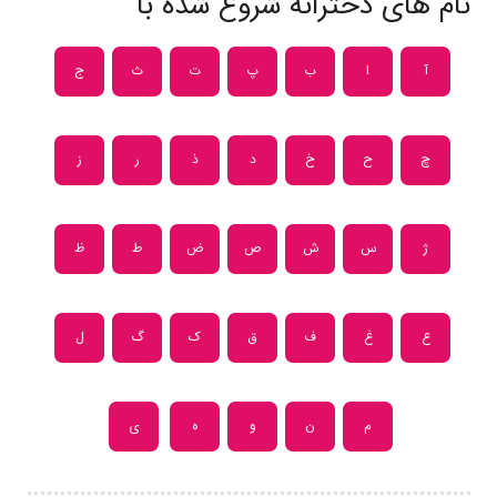
نام های دخترانه شروع شده با
آ
ا
ب
پ
ت
ث
ج
چ
ح
خ
د
ذ
ر
ز
ژ
س
ش
ص
ض
ط
ظ
ع
غ
ف
ق
ک
گ
ل
م
ن
و
ه
ی