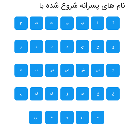
نام های پسرانه شروع شده با
آ
ا
ب
پ
ت
ث
ج
چ
ح
خ
د
ذ
ر
ز
ژ
س
ش
ص
ض
ط
ظ
ع
غ
ف
ق
ک
گ
ل
م
ن
و
ه
ی