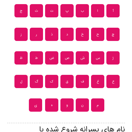
آ
ا
ب
پ
ت
ث
ج
چ
ح
خ
د
ذ
ر
ز
ژ
س
ش
ص
ض
ط
ظ
ع
غ
ف
ق
ک
گ
ل
م
ن
و
ه
ی
نام های پسرانه شروع شده با