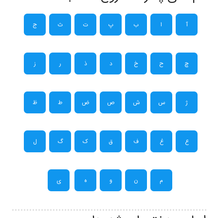
آ
ا
ب
پ
ت
ث
ج
چ
ح
خ
د
ذ
ر
ز
ژ
س
ش
ص
ض
ط
ظ
ع
غ
ف
ق
ک
گ
ل
م
ن
و
ه
ی