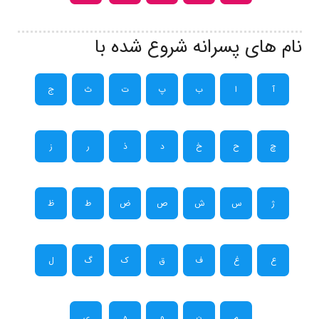
نام های پسرانه شروع شده با
آ
ا
ب
پ
ت
ث
ج
چ
ح
خ
د
ذ
ر
ز
ژ
س
ش
ص
ض
ط
ظ
ع
غ
ف
ق
ک
گ
ل
م
ن
و
ه
ی