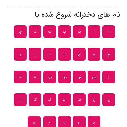
نام های دخترانه شروع شده با
آ
ا
ب
پ
ت
ث
ج
چ
ح
خ
د
ذ
ر
ز
ژ
س
ش
ص
ض
ط
ظ
ع
غ
ف
ق
ک
گ
ل
م
ن
و
ه
ی