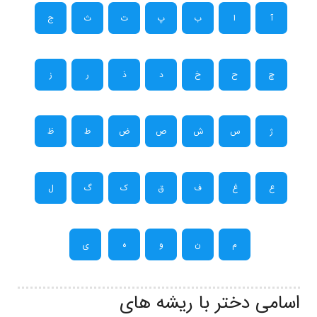
آ
ا
ب
پ
ت
ث
ج
چ
ح
خ
د
ذ
ر
ز
ژ
س
ش
ص
ض
ط
ظ
ع
غ
ف
ق
ک
گ
ل
م
ن
و
ه
ی
اسامی دختر با ریشه های