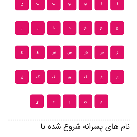
آ
ا
ب
پ
ت
ث
ج
چ
ح
خ
د
ذ
ر
ز
ژ
س
ش
ص
ض
ط
ظ
ع
غ
ف
ق
ک
گ
ل
م
ن
و
ه
ی
نام های پسرانه شروع شده با