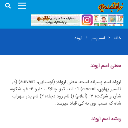
خانه
اسم پسر
اروند
chevron_right
chevron_right
معنی اسم
اروند
اروند
اسم پسرانه است، معنی
اروند
: (اوستایی، aurvant) (در
تفسیر پهلوی، arvand) 1- تند، تیز، چالاک، دلیر؛ ۲- فر، شکوه،
شأن و شوکت؛ ۳- (اَعلام) ۱) نام رودِ دجله؛ ۲) نام پدر سهراب
شاه که نسب وی به کی قباد میرسد.
ریشه اسم اروند