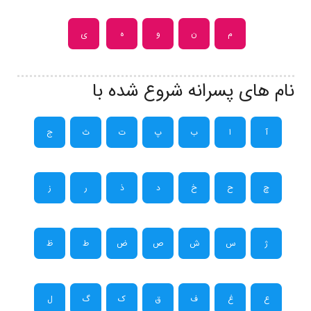
م
ن
و
ه
ی
نام های پسرانه شروع شده با
آ
ا
ب
پ
ت
ث
ج
چ
ح
خ
د
ذ
ر
ز
ژ
س
ش
ص
ض
ط
ظ
ع
غ
ف
ق
ک
گ
ل