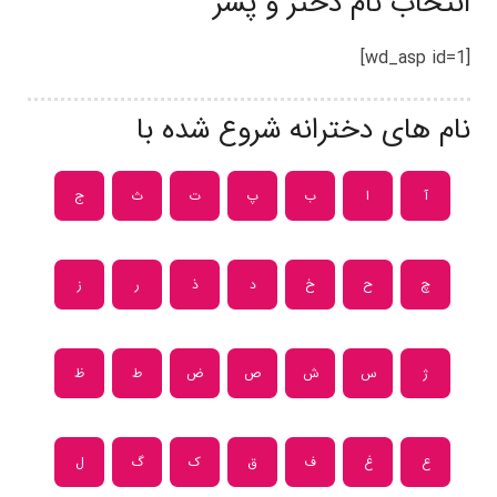
انتخاب نام دختر و پسر
[wd_asp id=1]
نام های دخترانه شروع شده با
آ
ا
ب
پ
ت
ث
ج
چ
ح
خ
د
ذ
ر
ز
ژ
س
ش
ص
ض
ط
ظ
ع
غ
ف
ق
ک
گ
ل