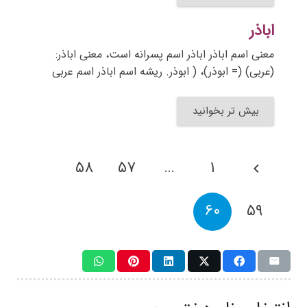
اباذر
معنی اسم اباذر اباذر اسم پسرانه است، معنی اباذر:
(عربی) (= ابوذر)، ( ابوذر. ریشه اسم اباذر اسم عربی
بیش تر بخوانید
۵۸
۵۷
…
۱
۶۰
۵۹